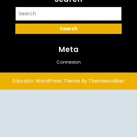
Search
for:
Meta
Connexion
Educator WordPress Theme
By Themescaliber