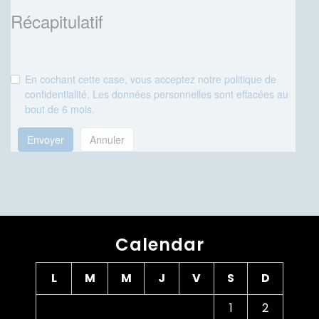
Récapitulatif
En cochant cette case, vous acceptez notre politique de
confidentialité. Les données personnelles sont effacées au
bout de 6 mois.
Envoyer
Annuler
Calendar
L
M
M
J
V
S
D
1
2